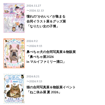
2026.11.27
〜2026.12.13
憧れの“かわいい”が集まる
合同イラスト展＆グッズ展
「なりたい女の子博」
2026.9.2
〜2026.9.15
鼻ぺちゃ犬の合同写真展＆物販展
「鼻ぺちゃ展2026
in マルイファミリー溝口」
2026.8.21
〜2026.9.13
猫の合同写真展＆物販展イベント
「ねこ休み展 夏 2026」