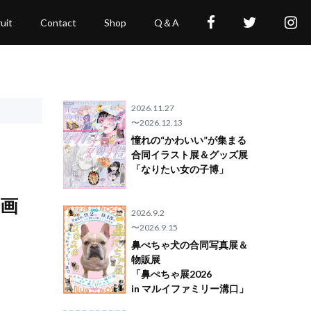
uit
Contact
Shop
Q＆A
2026.11.27
〜2026.12.13
憧れの“かわいい”が集まる
合同イラスト展＆グッズ展
「なりたい女の子博」
企画
2026.9.2
〜2026.9.15
鼻ぺちゃ犬の合同写真展＆
物販展
「鼻ぺちゃ展2026
in マルイファミリー溝口」