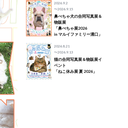
2026.9.2
〜2026.9.15
鼻ぺちゃ犬の合同写真展＆
物販展
「鼻ぺちゃ展2026
in マルイファミリー溝口」
2026.8.21
〜2026.9.13
猫の合同写真展＆物販展イ
ベント
「ねこ休み展 夏 2026」