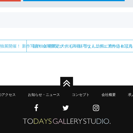
単独展開催！ 新作写真や会場限定グッズ満載♪ 甘えん坊猫に癒やされよ
制作100時間の大作も！ 精巧なミニチュア作品＆写真
のアクセス
お知らせ・ニュース
コンセプト
会社概要
求