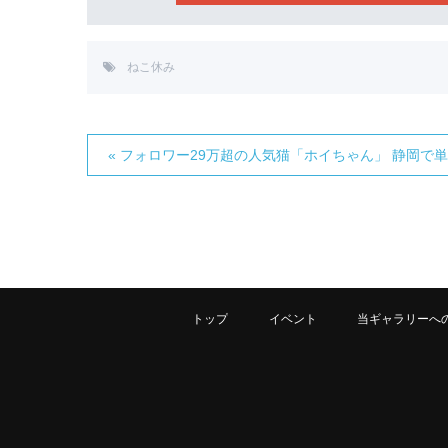
ねこ休み
« フォロワー29万超の人気猫「ホイちゃん」 静岡で
トップ
イベント
当ギャラリーへ