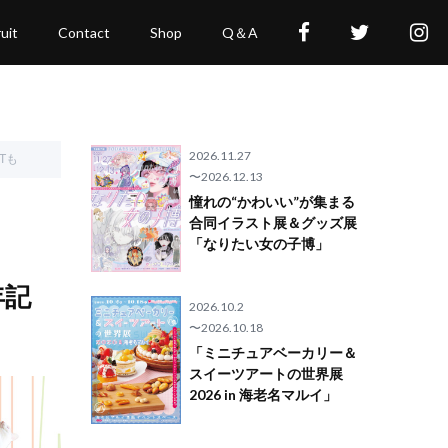
uit
Contact
Shop
Q＆A
2026.11.27
Tも
〜2026.12.13
憧れの“かわいい”が集まる
合同イラスト展＆グッズ展
「なりたい女の子博」
年記
2026.10.2
〜2026.10.18
「ミニチュアベーカリー＆
スイーツアートの世界展
2026 in 海老名マルイ」