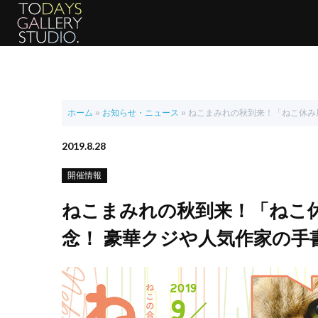
ホーム
»
お知らせ・ニュース
»
ねこまみれの秋到来！「ねこ休み展
2019.8.28
開催情報
ねこまみれの秋到来！「ねこ休
念！ 豪華クジや人気作家の手