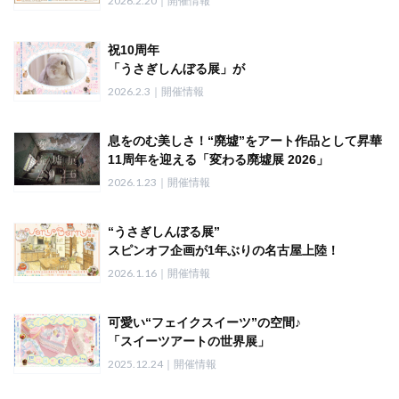
2026.2.20｜開催情報
3月26日～柏タカシマヤで初の同時開催！
人気クリエイターの新作グッズも登場♪
祝10周年
「うさぎしんぼる展」が
過去最大規模で
2026.2.3｜開催情報
名古屋開催決定！
2月28日(土)～ 新作＆
息をのむ美しさ！“廃墟”をアート作品として昇華
限定グッズの展開や
11周年を迎える「変わる廃墟展 2026」
3月3日“うさぎの日”
2/27(金)～東京で開催
限定イベントなど
2026.1.23｜開催情報
4/4(土)～4/26(日) 名古屋ギャラリーでの
見どころ満載
巡回展も決定！
“うさぎしんぼる展”
スピンオフ企画が1年ぶりの名古屋上陸！
「Very Berry個展 2026」
2026.1.16｜開催情報
スケールアップして2/14(土)～開催
サイン会、フォトスポット、
可愛い“フェイクスイーツ”の空間♪
新作グッズなどを展開
「スイーツアートの世界展」
1/24(土)～名古屋で開催！
2025.12.24｜開催情報
バレンタインにぴったりのグッズも登場
メルヘンなファンシー雑貨＆