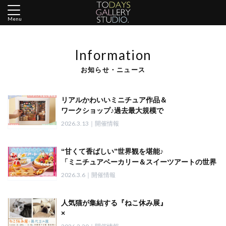
Menu
Information
お知らせ・ニュース
リアルかわいいミニチュア作品＆
ワークショップ♪過去最大規模で
新作多数「ミニチュア写真の世界展 2026」
2026.3.13｜開催情報
4/10(金)～東京で開催
5/23(土)～6/28(日)
“甘くて香ばしい”世界観を堪能♪
名古屋ギャラリーでの巡回展も決定
「ミニチュアベーカリー＆スイーツアートの世界
展」
2026.3.6｜開催情報
4月10日～大阪で初開催！
ベーカリー作家×スイーツ作家
人気猫が集結する『ねこ休み展』
本展限定特別コラボも実現！
×
ぶひ可愛い『鼻ぺちゃ展』