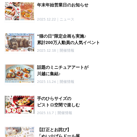
年末年始営業日のお知らせ
甘い文具コーナーが新登場！
2025.12.22｜ニュース
“猫の日”限定企画も実施♪
累計200万人動員の人気イベント
『ねこ休み展』1/23～開催
2025.12.18｜開催情報
初公開の新作や限定グッズが満載
『ねこ休み展』常連の人気猫のほか、
話題のミニチュアアートが
今回デビューの新たなスター猫も登場！
川越に集結♪
パンやケーキなど フード作品を集めた
2025.11.26｜開催情報
「ミニチュアベーカリーの世界展」
12/23(火)～12/30(火)開催！
手のひらサイズの
ビストロ空間で楽しむ
“美味しいアート”
2025.11.7｜開催情報
「ミニチュアビストロの世界展」
12/12(金)～東京で開催
【訂正とお詫び】
「ぬい☆ぱらドール展