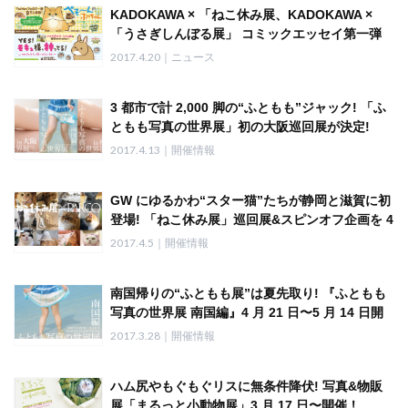
KADOKAWA × 「ねこ休み展、KADOKAWA ×
「うさぎしんぼる展」 コミックエッセイ第一弾
スタート!
2017.4.20｜ニュース
3 都市で計 2,000 脚の“ふともも”ジャック! 「ふ
ともも写真の世界展」初の大阪巡回展が決定!
2017.4.13｜開催情報
GW にゆるかわ“スター猫”たちが静岡と滋賀に初
登場! 「ねこ休み展」巡回展&スピンオフ企画を 4
月〜5 月に開催 静岡「ねこ休み展」4/14〜5/7・
2017.4.5｜開催情報
大津「まるごとふーちゃん展」4/21〜5/7
南国帰りの“ふともも展”は夏先取り! 『ふともも
写真の世界展 南国編』4 月 21 日〜5 月 14 日開
催！ 巡回展は名古屋で 5 月 1 日〜5 月 7 日開催
2017.3.28｜開催情報
決定!
ハム尻やもぐもぐリスに無条件降伏! 写真&物販
展「まるっと小動物展」3 月 17 日〜開催！