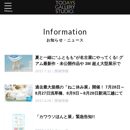
Menu
Information
お知らせ・ニュース
夏と一緒に“ふともも”が名古屋にやってくる! グ
アム最新作・未公開作品や 3M 超え大型展示で
8/1〜27 開催
2017.7.12｜開催情報
過去最大規模の「ねこ休み展」開催！ 7月28日～
8月27日浅草橋、8月9日～8月28日新潟三越にて
～ねこ休みが海外へ！香港でも開催決定～
2017.6.28｜開催情報
「カワウソほんと展」緊急告知!!