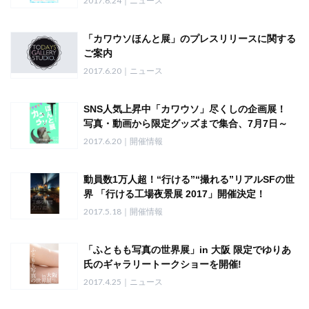
2017.6.24｜ニュース
「カワウソほんと展」のプレスリリースに関する
ご案内
2017.6.20｜ニュース
SNS人気上昇中「カワウソ」尽くしの企画展！
写真・動画から限定グッズまで集合、7月7日～
23日開催
2017.6.20｜開催情報
動員数1万人超！“行ける”“撮れる”リアルSFの世
界 「行ける工場夜景展 2017」開催決定！
2017.5.18｜開催情報
「ふともも写真の世界展」in 大阪 限定でゆりあ
氏のギャラリートークショーを開催!
2017.4.25｜ニュース