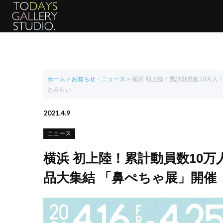
ホーム
»
お知らせ・ニュース
»
横浜 初上陸！累計動員数10万人！
とみらい
2021.4.9
ニュース
横浜 初上陸！累計動員数10万
品大集結 「鼻ぺちゃ展」開催 4