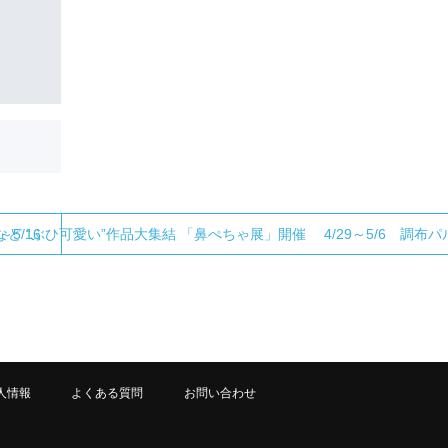
5/16
 “ぶひ可愛い”作品大集結 「鼻ぺちゃ展」開催 4/29～5/6 調布パル
人情報
よくある質問
お問い合わせ