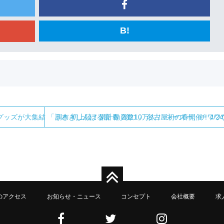
B!
ズが大集結 「うさぎしんぼる展 春 2021」 名古屋初の春開催！4/24～
調布 初上陸！累計動員数10万人！ シーズー、チワワなど
のアクセス
お知らせ・ニュース
コンセプト
会社概要
求