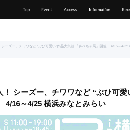
Top
Event
Access
Information
Recr
 シーズー、チワワなど “ぶひ可愛い”作品大集結 「鼻ぺちゃ展」開催 4/16～4/25
人！ シーズー、チワワなど “ぶひ可愛
/16～4/25 横浜みなとみらい