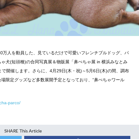
に10万人を動員した、見ているだけで可愛いフレンチブルドッグ、パ
犬(短頭種)の合同写真展＆物販展「鼻ぺちゃ展 in 横浜みなとみ
日)まで開催します。さらに、4月29日(木・祝)～5月6日(木)の間、調布
会場限定グッズなど多数展開予定となっており、“鼻ぺちゃワール
echa-parco/
SHARE This Article