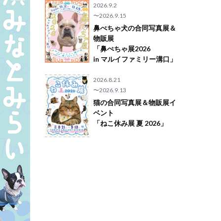
2026.9.2
〜2026.9.15
鼻ぺちゃ犬の合同写真展＆
物販展
「鼻ぺちゃ展2026
in マルイファミリー溝口」
2026.8.21
〜2026.9.13
猫の合同写真展＆物販展イ
ベント
「ねこ休み展 夏 2026」