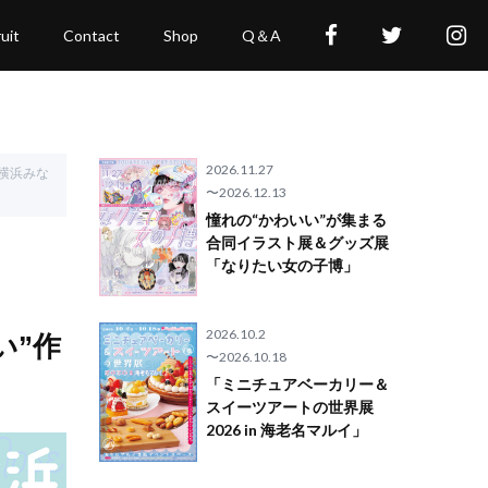
uit
Contact
Shop
Q＆A
2026.11.27
 横浜みな
〜2026.12.13
憧れの“かわいい”が集まる
合同イラスト展＆グッズ展
「なりたい女の子博」
2026.10.2
い”作
〜2026.10.18
「ミニチュアベーカリー＆
スイーツアートの世界展
2026 in 海老名マルイ」