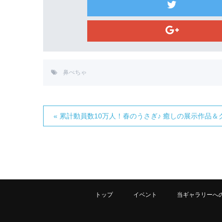
鼻ぺちゃ
« 累計動員数10万人！春のうさぎ♪ 癒しの展示作品＆グッ
トップ
イベント
当ギャラリーへ