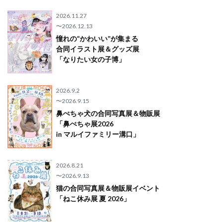
2026.11.27
〜2026.12.13
憧れの“かわいい”が集まる
合同イラスト展＆グッズ展
「なりたい女の子博」
2026.9.2
〜2026.9.15
鼻ぺちゃ犬の合同写真展＆物販展
「鼻ぺちゃ展2026
in マルイファミリー溝口」
2026.8.21
〜2026.9.13
猫の合同写真展＆物販展イベント
「ねこ休み展 夏 2026」