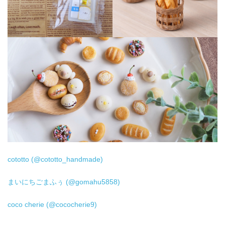
cototto (@cototto_handmade)
まいにちごまふぅ (@gomahu5858)
coco cherie (@cococherie9)