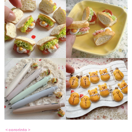
＜cororinto＞