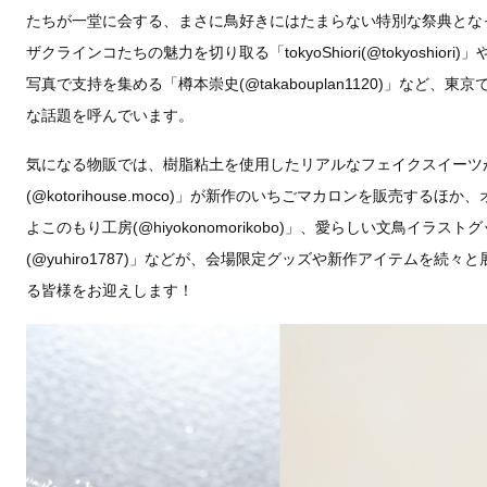
たちが一堂に会する、まさに鳥好きにはたまらない特別な祭典とな
ザクラインコたちの魅力を切り取る「tokyoShiori(@tokyoshi
写真で支持を集める「樽本崇史(@takabouplan1120)」など
な話題を呼んでいます。
気になる物販では、樹脂粘土を使用したリアルなフェイクスイーツ
(@kotorihouse.moco)」が新作のいちごマカロンを販売す
よこのもり工房(@hiyokonomorikobo)」、愛らしい文鳥イラ
(@yuhiro1787)」などが、会場限定グッズや新作アイテムを続
る皆様をお迎えします！