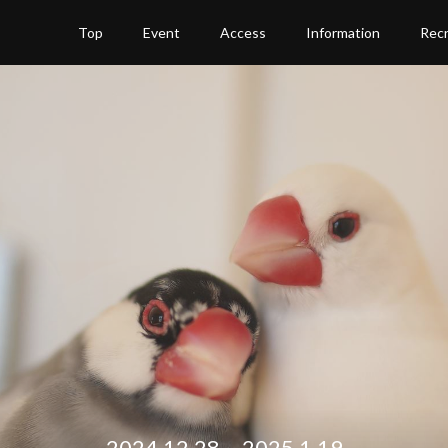
Top
Event
Access
Information
Recr
2024.12.28～2025.1.19