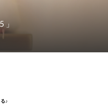
5 」
る♪