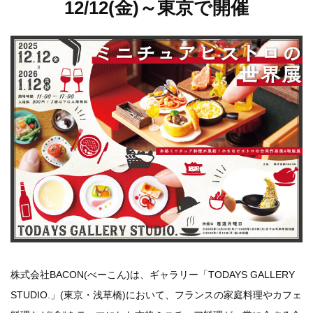
12/12(金)～東京で開催
株式会社
BACON(
べーこん
)
は、ギャラリー「
TODAYS GALLERY
STUDIO.
」
(
東京・浅草橋
)
において、フランスの家庭料理やカフェ