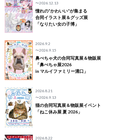
〜2026.12.13
憧れの“かわいい”が集まる
合同イラスト展＆グッズ展
「なりたい女の子博」
2026.9.2
〜2026.9.15
鼻ぺちゃ犬の合同写真展＆物販展
「鼻ぺちゃ展2026
in マルイファミリー溝口」
2026.8.21
〜2026.9.13
猫の合同写真展＆物販展イベント
「ねこ休み展 夏 2026」
2026.8.22