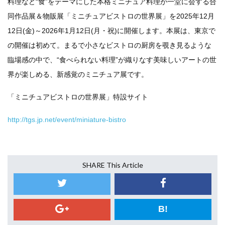
料理など
“
食
”
をテーマにした本格ミニチュア料理が一堂に会する合
同作品展＆物販展「ミニチュアビストロの世界展」を
2025
年
12
月
12
日
(
金
)
～
2026
年
1
月
12
日
(
月・祝
)
に開催します。本展は、東京で
の開催は初めて。まるで小さなビストロの厨房を覗き見るような
臨場感の中で、
“
食べられない料理
”
が織りなす美味しいアートの世
界が楽しめる、新感覚のミニチュア展です。
「
ミニチュアビストロの世界展
」
特設サイト
http://tgs.jp.net/event/miniature-bistro
SHARE This Article
B!