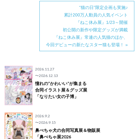
“猫の日”限定企画も実施♪
累計200万人動員の人気イベント
『ねこ休み展』1/23～開催
初公開の新作や限定グッズが満載
『ねこ休み展』常連の人気猫のほか、
今回デビューの新たなスター猫も登場！ »
2026.11.27
〜2026.12.13
憧れの“かわいい”が集まる
合同イラスト展＆グッズ展
「なりたい女の子博」
2026.9.2
〜2026.9.15
鼻ぺちゃ犬の合同写真展＆物販展
「鼻ぺちゃ展2026