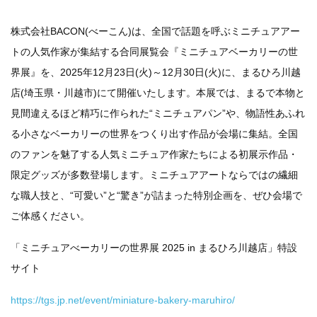
株式会社
BACON(
べーこん
)
は、全国で話題を呼ぶミニチュアアー
トの人気作家が集結する合同展覧会『ミニチュアベーカリーの世
界展』を、
2025
年
12
月
23
日
(
火
)
～
12
月
30
日
(
火
)
に、まるひろ川越
店
(
埼玉県・川越市
)
にて開催いたします。本展では、まるで本物と
見間違えるほど精巧に作られた
“
ミニチュアパン
”
や、物語性あふれ
る小さなベーカリーの世界をつくり出す作品が会場に集結。全国
のファンを魅了する人気ミニチュア作家たちによる初展示作品・
限定グッズが多数登場します。ミニチュアアートならではの繊細
な職人技と、
“
可愛い
”
と
“
驚き
”
が詰まった特別企画を、ぜひ会場で
ご体感ください。
「
ミニチュアべーカリーの世界展
2025 in
まるひろ川越店
」
特設
サイト
https://tgs.jp.net/event/miniature-bakery-maruhiro/