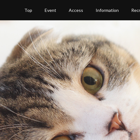
Top
Event
Access
Information
Recr