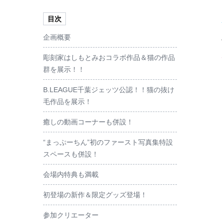
目次
企画概要
彫刻家はしもとみおコラボ作品＆猫の作品
群を展示！！
B.LEAGUE千葉ジェッツ公認！！猫の抜け
毛作品を展示！
癒しの動画コーナーも併設！
“まっぷーちん”初のファースト写真集特設
スペースも併設！
会場内特典も満載
初登場の新作＆限定グッズ登場！
参加クリエーター